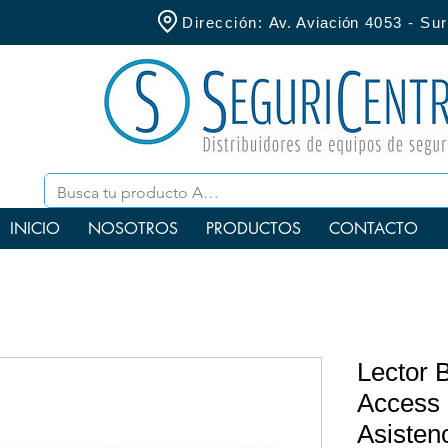
Dirección:
Av. Aviación
4053 - S
INICIO
NOSOTROS
PRODUCTOS
CONTACTO
Lector 
Access 
Asisten