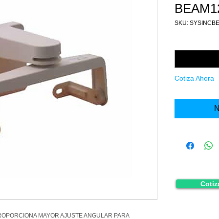
BEAM1
SKU: SYSINCB
Cantidad
*
Cotiza Ahora
N
Cotiz
PROPORCIONA MAYOR AJUSTE ANGULAR PARA