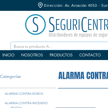
Dirección:
Av. Aviación
4053 - S
INICIO
NOSOTROS
PRODUCTOS
CONTACTO
ALARMA CONTRA
Categorías
ALARMA CONTRA ROBOS
ALARMA CONTRA INCENDIO
BOSCH