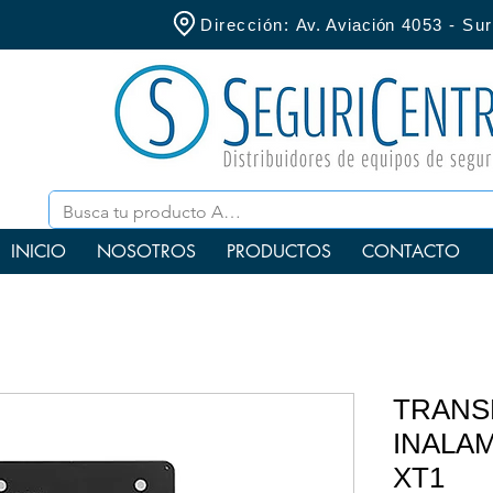
Dirección:
Av. Aviación
4053 - S
INICIO
NOSOTROS
PRODUCTOS
CONTACTO
TRANS
INALAM
XT1