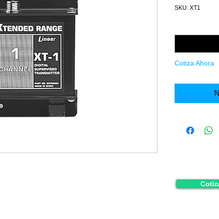
SKU: XT1
Cantidad
*
Cotiza Ahora
N
Cotiz