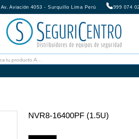
:
Av. Aviación
4053 - Surquillo Lima Perú 999 07
NVR8-16400PF (1.5U)
Cantidad
*