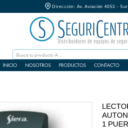
Dirección:
Av. Aviación
4053 - S
INICIO
NOSOTROS
PRODUCTOS
CONTACTO
LECTO
AUTON
1 PUE