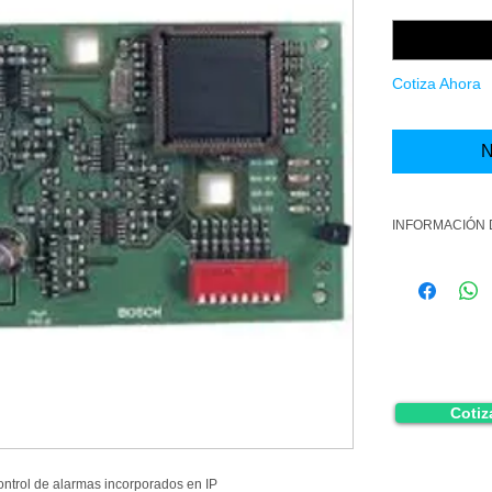
Cantidad
*
Cotiza Ahora
N
INFORMACIÓN
INTERFACE 
Cotiz
ontrol de alarmas incorporados en IP