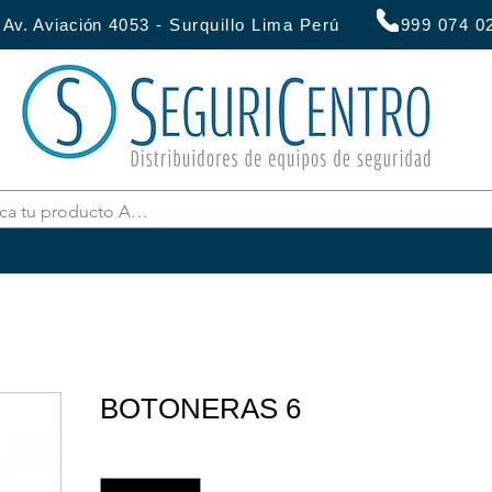
:
Av. Aviación
4053 - Surquillo Lima Perú 999 07
BOTONERAS 6
Cantidad
*