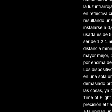
la luz infrarro
en reflectiva 
resultando una
instalarse a 0,
usada es de 50
ser de 1,2-1,5
distancia míni
mayor mejor, p
por encima de
Los dispositiv
en una sola un
demasiado pr
las cosas, ya 
Time-of-Fligh
precisión el t
a la unidad un