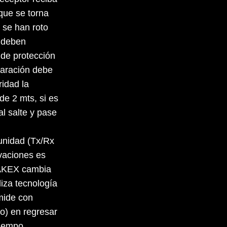
 que se torna
 se han roto
e deben
a de protección
paración debe
ridad la
de 2 mts, si es
al salte y pase
 unidad (Tx/Rx
ivaciones es
TAKEX cambia
liza tecnología
mide con
jo) en regresar
tiempo