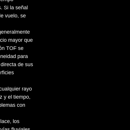
. Si la señal
de vuelo, se
, generalmente
ecio mayor que
ción TOF se
oneidad para
 directa de sus
rficies
cualquier rayo
z y el tiempo,
oblemas con
lace, los
ías fluviales,