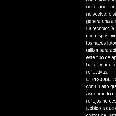
necesario para
no vuelve, o s
genera una al
La tecnología 
con dispositiv
los haces foto
utiliza para a
este tipo de a
haces y anula 
reflectivas.
El PR-30BE tie
con un alto gr
asegurando qu
reflejos no de
Debido a que 
costos de inst