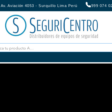
:
Av. Aviación
4053 - Surquillo Lima Perú 999 07
hmark menciona el se
 PR-30BE de 30 mts. 