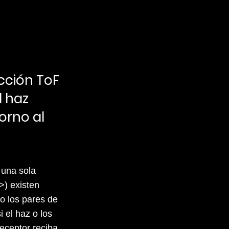
ección ToF
l haz
torno al
 una sola
>) existen
o los pares de
 el haz o los
receptor reciba