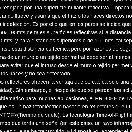
ja reflejada por una superficie brillante reflectiva u opaca
cuando llueve y asuma que el haz o los haces directos no
 indetección. Es por ello que en los pares se indica qu
60/0,90mts de tales superficies reflectivas si la distanci
 mts. y para distancias superiores o de 100 mts. tal se
mts., esta distancia es técnica pero por razones de segu
ma de un muro o un tejido perimetral debe ser al menos 
ara evitar que el intruso desde el muro o tejido perimetr
 los haces y no sea detectado.
os reflectores ofrecen la ventaja que se cablea solo una
idad). Sin embargo, el riesgo de que se pierdan las act
oblemático para muchas aplicaciones, el PR-30BE de 
que es un haz fotoeléctrico basado en reflectores que uti
t <TOF>(Tiempo de vuelo). La tecnología Time-of-Flight 
iempo que tarda una señal (en este caso, un rayo infrarro
a vez que se ha transmitido. El dispositivo "aprende" el 