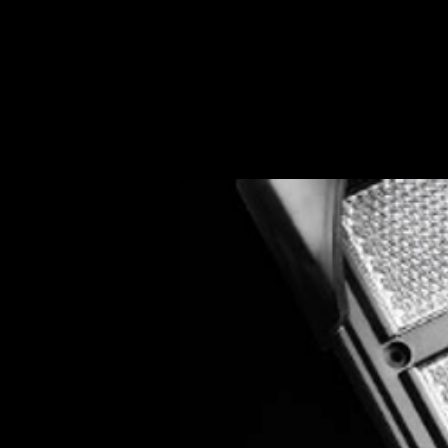
la má
dista