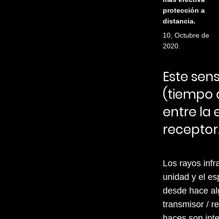
protección a
distancia.
10, Octubre de
2020.
Este sens
(tiempo d
entre la 
receptor
Los rayos infr
unidad y el es
desde hace alg
transmisor / r
haces son inte