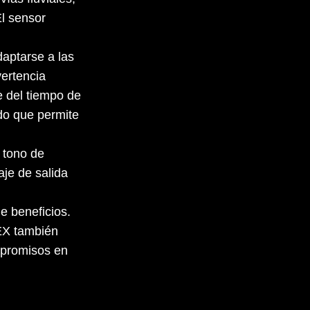
El sensor
aptarse a las
ertencia
e del tiempo de
ado que permite
 tono de
aje de salida
e beneficios.
EX también
mpromisos en