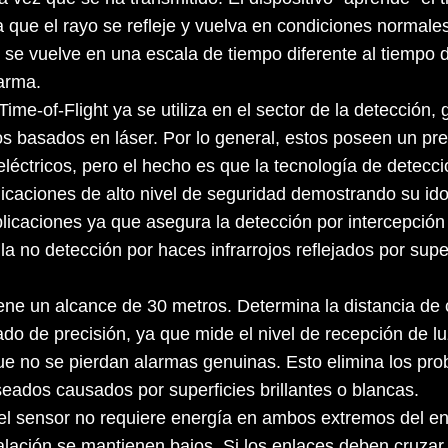
 que el rayo se refleje y vuelva en condiciones normales
i se vuelve en una escala de tiempo diferente al tiempo 
arma.
Time-of-Flight ya se utiliza en el sector de la detección
os basados en láser. Por lo general, estos poseen un pr
eléctricos, pero el hecho es que la tecnología de detec
plicaciones de alto nivel de seguridad demostrando su id
plicaciones ya que asegura la detección por intercepción
la no detección por haces infrarrojos reflejados por supe
ne un alcance de 30 metros. Determina la distancia de 
ado de precisión, ya que mide el nivel de recepción de lu
e no se pierdan alarmas genuinas. Esto elimina los pr
seados causados por superficies brillantes o blancas.
el sensor no requiere energía en ambos extremos del en
alación se mantienen bajos. Si los enlaces deben cruzar v