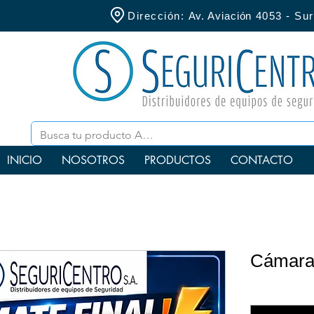
Dirección:
Av. Aviación
4053 - S
INICIO
NOSOTROS
PRODUCTOS
CONTACTO
Cámara
Cantidad
*